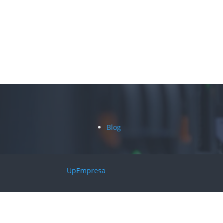
Blog
UpEmpresa