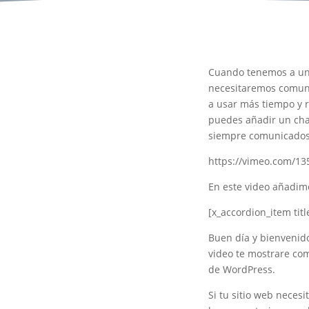
Cuando tenemos a un 
necesitaremos comuni
a usar más tiempo y 
puedes añadir un cha
siempre comunicados
https://vimeo.com/1
En este video añadim
[x_accordion_item tit
Buen día y bienvenido
video te mostrare co
de WordPress.
Si tu sitio web nece