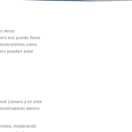
s veces
ero eso puede llevar
e mostraremos como
ess puedan estar
osé Lievano y en este
inistradores dentro
tenidos, moderando