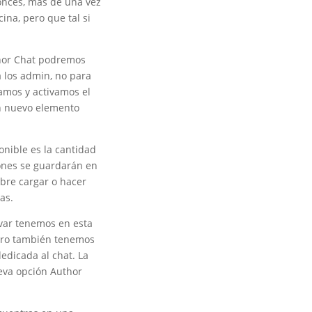
onces, más de una vez
ina, pero que tal si
thor Chat podremos
 los admin, no para
lamos y activamos el
un nuevo elemento
onible es la cantidad
ones se guardarán en
bre cargar o hacer
as.
rvar tenemos en esta
Pero también tenemos
edicada al chat. La
ueva opción Author