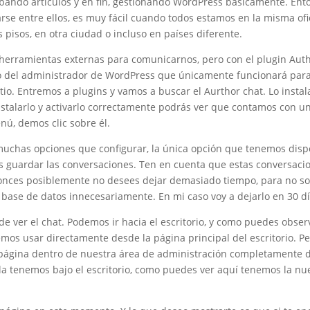
obando artículos y en fin, gestionando WordPress básicamente. Ent
se entre ellos, es muy fácil cuando todos estamos en la misma ofic
 pisos, en otra ciudad o incluso en países diferente.
erramientas externas para comunicarnos, pero con el plugin Au
o del administrador de WordPress que únicamente funcionará para
sitio. Entremos a plugins y vamos a buscar el Aurthor chat. Lo insta
nstalarlo y activarlo correctamente podrás ver que contamos con 
ú, demos clic sobre él.
muchas opciones que configurar, la única opción que tenemos disp
 guardar las conversaciones. Ten en cuenta que estas conversaci
tonces posiblemente no desees dejar demasiado tiempo, para no so
base de datos innecesariamente. En mi caso voy a dejarlo en 30 dí
 ver el chat. Podemos ir hacia el escritorio, y como puedes obse
demos usar directamente desde la página principal del escritorio. 
 página dentro de nuestra área de administración completamente d
la tenemos bajo el escritorio, como puedes ver aquí tenemos la n