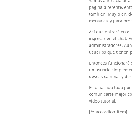
Vamos a ir hacia otra
página diferente, ent
también. Muy bien, d
mensajes, y para prob
Así que entraré en el
ingresar en el chat. 
administradores. Aunq
usuarios que tienen 
Entonces funcionará c
un usuario simplemen
deseas cambiar y des
Esto ha sido todo por
comunicarte mejor co
video tutorial.
[/x_accordion_item]