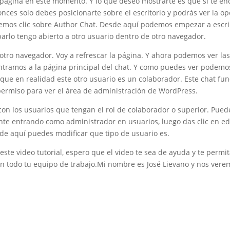
 página en este momento. Y lo que deseo mostrarte es que si te e
onces solo debes posicionarte sobre el escritorio y podrás ver la op
emos clic sobre Author Chat. Desde aquí podemos empezar a escri
arlo tengo abierto a otro usuario dentro de otro navegador.
 otro navegador. Voy a refrescar la página. Y ahora podemos ver la
Entramos a la página principal del chat. Y como puedes ver podemo
ue en realidad este otro usuario es un colaborador. Este chat fun
permiso para ver el área de administración de WordPress.
on los usuarios que tengan el rol de colaborador o superior. Pued
te entrando como administrador en usuarios, luego das clic en edi
de aquí puedes modificar que tipo de usuario es.
 este video tutorial, espero que el video te sea de ayuda y te permi
n todo tu equipo de trabajo.Mi nombre es José Lievano y nos ver