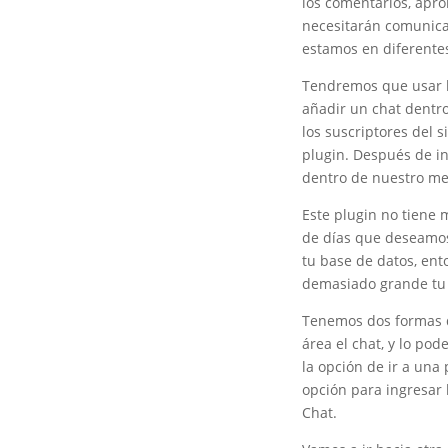
los comentarios, apr
necesitarán comunicar
estamos en diferentes
Tendremos que usar h
añadir un chat dentr
los suscriptores del 
plugin. Después de i
dentro de nuestro men
Este plugin no tiene 
de días que deseamos
tu base de datos, en
demasiado grande tu 
Tenemos dos formas de
área el chat, y lo po
la opción de ir a una
opción para ingresar 
Chat.