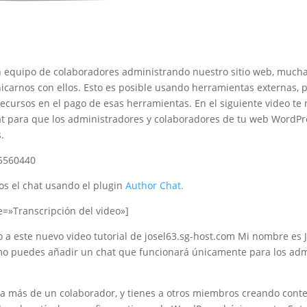
equipo de colaboradores administrando nuestro sitio web, mucha
carnos con ellos. Esto es posible usando herramientas externas, p
recursos en el pago de esas herramientas. En el siguiente video t
t para que los administradores y colaboradores de tu web WordPr
.
35560440
os el chat usando el plugin
Author Chat.
le=»Transcripción del video»]
 a este nuevo video tutorial de josel63.sg-host.com Mi nombre es J
mo puedes añadir un chat que funcionará únicamente para los adm
sita más de un colaborador, y tienes a otros miembros creando con